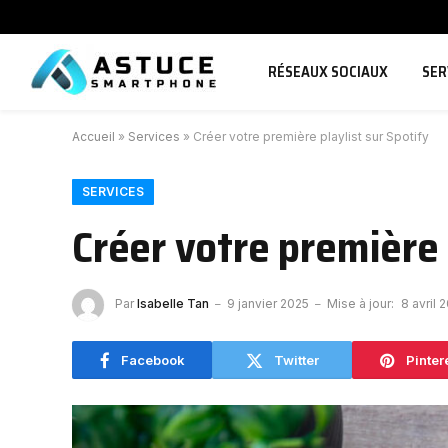
RÉSEAUX SOCIAUX
SER
Accueil
»
Services
»
Créer votre première playlist sur Spotify
SERVICES
Créer votre première 
Par
Isabelle Tan
9 janvier 2025
Mise à jour:
8 avril 
Facebook
Twitter
Pinter